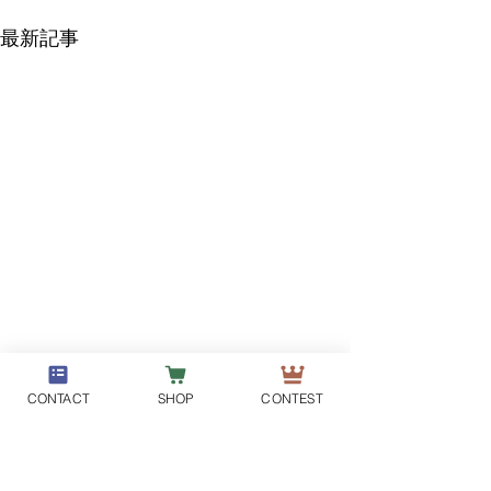
最新記事
CONTACT
SHOP
CONTEST
2025.9.25～10.3の期間 発
2024.12「た
送できません
キーフォトコン
結果発表
DM-PLANT
上記の期間、発送作業ができ
１位から⇒順に表