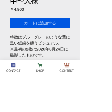
中〜大株
価
￥4,900
格
カートに追加する
特徴はブルーグレーのような葉に
黒い鋸歯を纏うビジュアル。
※最初の2枚は2026年3月24日に
撮影したものです。
CONTACT
SHOP
CONTEST
DM-PLANT
個人情報取り扱い
特定商取引法に基づく表示
利用規約
ご利用ガイド