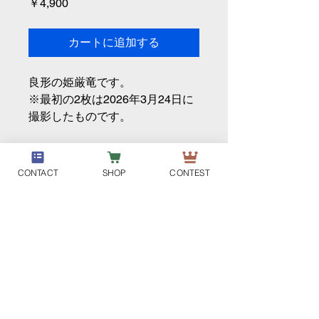
価
￥4,900
格
カートに追加する
良形の姫厳竜です。
※最初の2枚は2026年3月24日に
撮影したものです。
CONTACT
SHOP
CONTEST
DM-PLANT
個人情報取り扱い
特定商取引法に基づく表示
利用規約
ご利用ガイド
会員サービス利用規約
©2024 by DM-PLANT