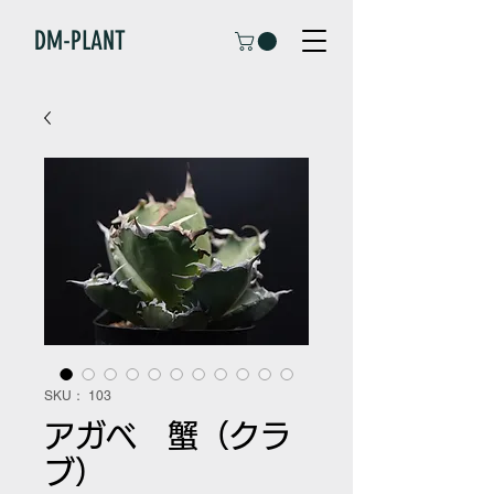
DM-PLANT
SKU： 103
アガベ 蟹（クラ
ブ）