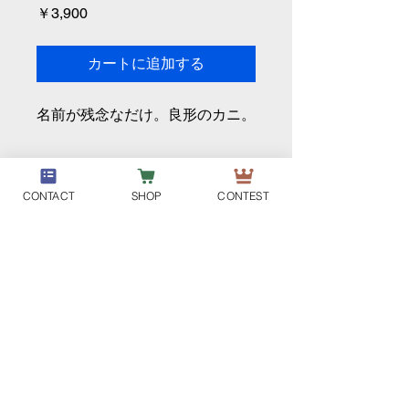
価
￥3,900
格
カートに追加する
名前が残念なだけ。良形のカニ。
CONTACT
SHOP
CONTEST
DM-PLANT
個人情報取り扱い
特定商取引法に基づく表示
利用規約
ご利用ガイド
会員サービス利用規約
©2024 by DM-PLANT