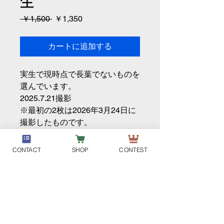
生
通
セ
 ￥1,500 
￥1,350
常
ー
価
ル
カートに追加する
格
価
格
実生で現時点で長葉でないものを
選んでいます。
2025.7.21撮影
※最初の2枚は2026年3月24日に
撮影したものです。
CONTACT
SHOP
CONTEST
DM-PLANT
個人情報取り扱い
特定商取引法に基づく表示
利用規約