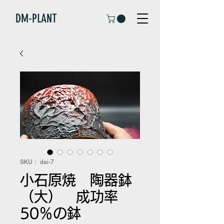
DM-PLANT
SKU： dai-7
小石原焼 陶器鉢
（大） 成功率
50％の鉢