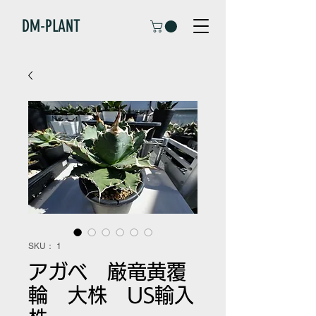
DM-PLANT
SKU： 1
アガベ 厳竜黄覆
輪 大株 US輸入