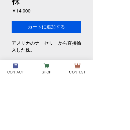
株
価
￥14,000
格
カートに追加する
アメリカのナーセリーから直接輸
入した株。
CONTACT
SHOP
CONTEST
DM-PLANT
個人情報取り扱い
特定商取引法に基づく表示
利用規約
ご利用ガイド
会員サービス利用規約
©2024 by DM-PLANT