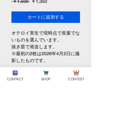
通
セ
 ￥1,500 
￥1,350
常
ー
価
ル
カートに追加する
格
価
格
オテロイ実生で現時点で長葉でな
いものを選んでいます。
抜き苗で発送します。
※最初の2枚は2026年4月2日に撮
影したものです。
CONTACT
SHOP
CONTEST
DM-PLANT
個人情報取り扱い
特定商取引法に基づく表示
利用規約
ご利用ガイド
会員サービス利用規約