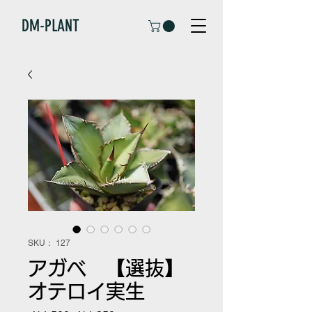
DM-PLANT
SKU： 127
アガベ 【選抜】
オテロイ実生